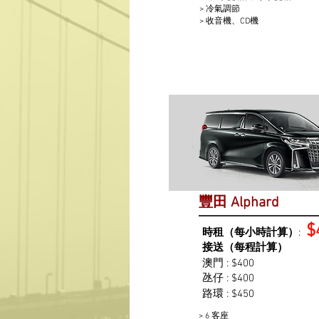
> 冷氣調節
> 收音機、CD機
豐田 Alphard
$
時租（每小時計算）
:
接送（每程計算）
澳門 : $400
氹仔 : $400
路環 : $450
> 6 客座