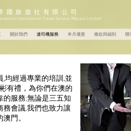
華國旅遊社有限公司
acations International Travel Service (Macau) Limited
頁
關於我們
連司機服務
本月優惠
條款與細則
聯
,均經過專業的培訓,並
彬彬有禮，為你們在澳的
靠的服務;無論是三五知
商務會議,我們也致力讓
的澳門。