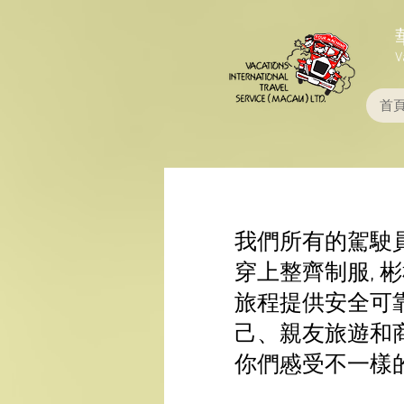
V
首
我們所有的駕駛員
穿上整齊制服, 
旅程提供安全可
己、親友旅遊和
你們慼受不一樣