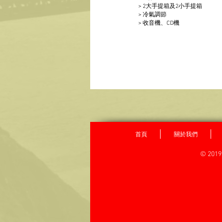
> 2大手提箱及2小手提箱
> 冷氣調節
> 收音機、CD機
首頁
關於我們
© 2019 