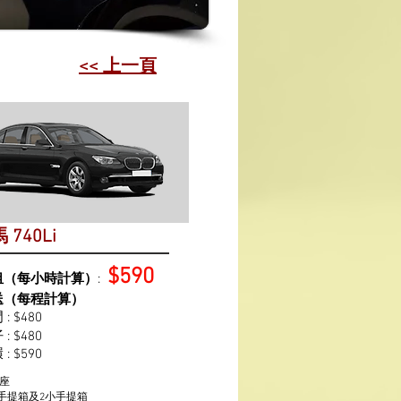
<< 上一頁
 740Li
$590
租（每小時計算）
:
送（每程計算）
: $480
: $480
: $590
客座
大手提箱及2小手提箱