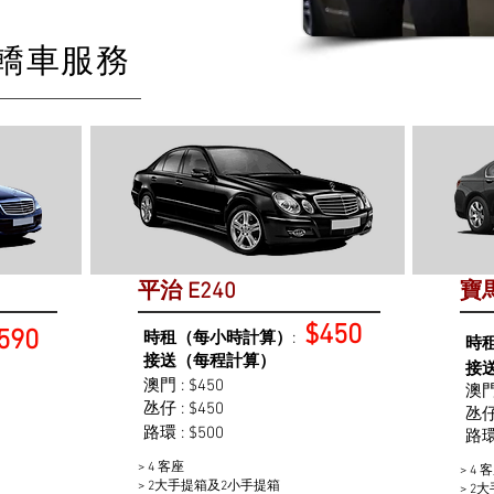
轎車服務
平治 E240
寶馬
$450
590
時租（每小時計算）
:
時
接送（每程計算）
接
澳門 : $450
澳門 
氹仔 : $450
氹仔 
路環 : $500
路環 
> 4 客座
> 4 
> 2大手提箱及2小手提箱
> 2