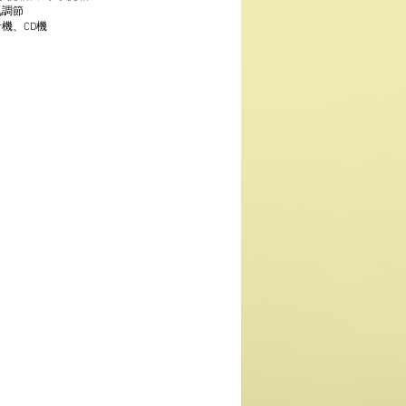
氣調節
音機、CD機