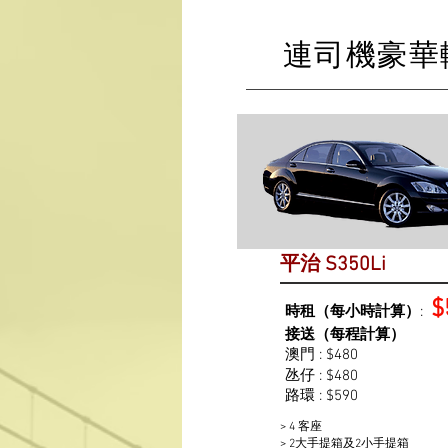
連司機豪華
平治 S350Li
$
時租（每小時計算）
:
接送（每程計算）
澳門 : $480
氹仔 : $480
路環 : $590
> 4 客座
> 2大手提箱及2小手提箱