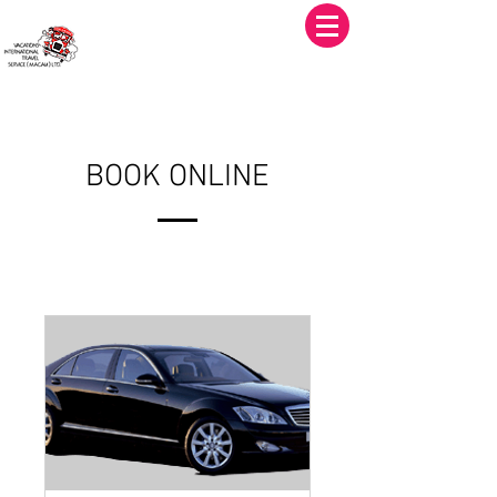
華國旅遊社有限公司
Vacations International Travel Service (Macau) Limited
BOOK ONLINE